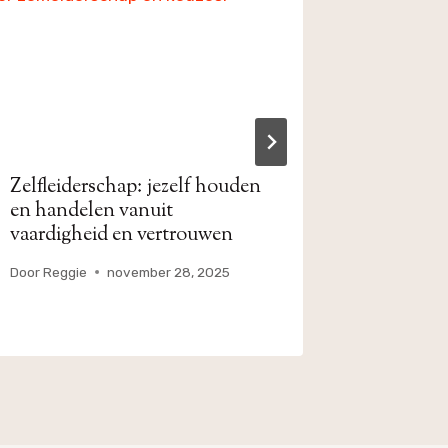
Zelfleiderschap: jezelf houden
Mental c
en handelen vanuit
advies: i
vaardigheid en vertrouwen
verantwo
verander
Door
Reggie
november 28, 2025
Door
Reggi