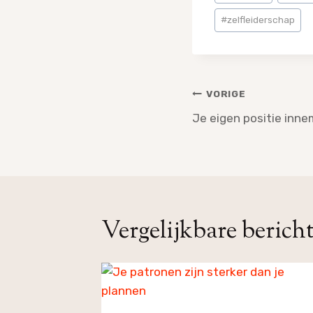
tags:
#
zelfleiderschap
Bericht
VORIGE
navigatie
Je eigen positie inn
Vergelijkbare berich