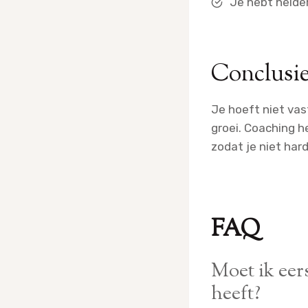
Je hebt helder
Conclusi
Je hoeft niet vas
groei. Coaching he
zodat je niet har
FAQ
Moet ik eer
heeft?