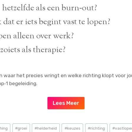
ersteunt je wanneer je richting wilt aanscherpen, verder
 hetzelfde als een burn‑out?
et meer klopt.
 subtieler en ontstaat vaak terwijl je nog gewoon functi
dat er iets begint vast te lopen?
eine signalen: ruis, twijfel, uitstel, irritatie, of het gevo
pen alleen over werk?
l je gewoon functioneert.
lk gebied in je leven ontstaan.
zoiets als therapie?
t over herstel en verwerking; coaching gaat over richtin
 waar het precies wringt en welke richting klopt voor jou
op‑1 begeleiding.
Lees Meer
hing
#
groei
#
helderheid
#
keuzes
#
richting
#
vastlope