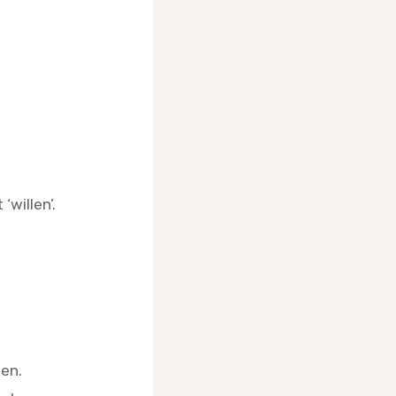
willen’.
en.