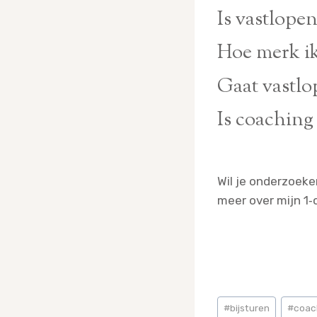
Nee. Coaching ond
Is vastlopen
merkt dat iets ni
Nee. Vastlopen is
Hoe merk ik 
Je merkt het aan kl
Gaat vastlo
meer klopt terwij
Nee. Het kan op e
Is coaching 
Nee. Therapie gaa
Wil je onderzoeken
meer over mijn 1‑
Bericht
#
bijsturen
#
coac