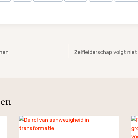
emen
Zelfleiderschap volgt nie
ten