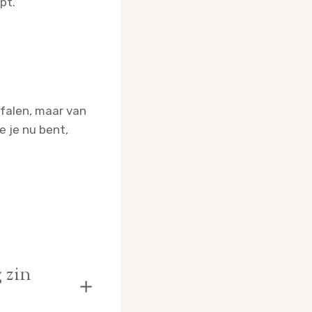
pt.
 falen, maar van
e je nu bent,
 zin