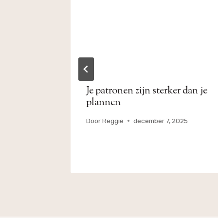
 wél
Je patronen zijn sterker dan je
plannen
26
Door
Reggie
december 7, 2025