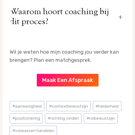
Waarom hoort coaching bij
+
dit proces?
Wil je weten hoe mijn coaching jou verder kan
brengen? Plan een matchgesprek.
Maak Een Afspraak
Bericht
#
aanwezigheid
#
contextbewustzijn
#
helderheid
tags:
#
positionering
#
richting vinden
#
rolbewustzijn
#
volwassen handelen