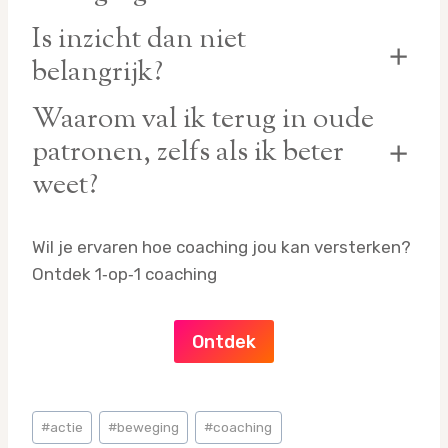
Mijn coaching biedt tools die nodig zijn om
Is inzicht dan niet
inzicht te koppelen aan actie, zodat je niet
belangrijk?
blijft hangen in denken.
Zeker. Inzicht is een beginpunt maar zonder
Waarom val ik terug in oude
tools en actie blijft het theorie.
patronen, zelfs als ik beter
weet?
Omdat je brein kiest voor wat bekend is. Actie
Wil je ervaren hoe coaching jou kan versterken?
in combinatie met de juiste tools helpen je om
Ontdek 1‑op‑1 coaching
bewust anders te kiezen.
Ontdek
Bericht
#
actie
#
beweging
#
coaching
tags: