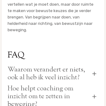
vertellen wat je moet doen, maar door ruimte
te maken voor bewuste keuzes die je verder
brengen. Van begrijpen naar doen, van
helderheid naar richting, van bewustzijn naar
beweging.
FAQ
Waarom verandert er niets,
ook al heb ik veel inzicht?
Omdat inzicht geen gedrag verandert. Je hebt
Hoe helpt coaching om
tools en actie nodig om iets anders te gaan
inzicht om te zetten in
doen.
beweging?