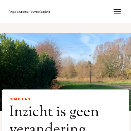
Doorgaan
naar
inhoud
COACHING
Inzicht is geen
verandering