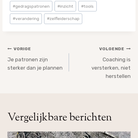
#
gedragspatronen
#
inzicht
#
tools
#
verandering
#
zelfleiderschap
Bericht
VORIGE
VOLGENDE
navigatie
Je patronen zijn
Coaching is
sterker dan je plannen
versterken, niet
herstellen
Vergelijkbare berichten