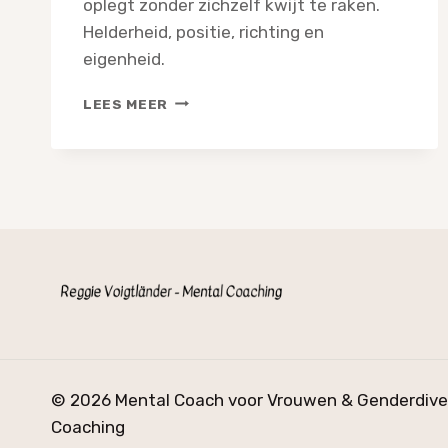
oplegt zonder zichzelf kwijt te raken.
Helderheid, positie, richting en
eigenheid.
DE
LEES MEER
OMGEVING
IS
HET
PROBLEEM,
NIET
JIJ
© 2026 Mental Coach voor Vrouwen & Genderdiver
Coaching